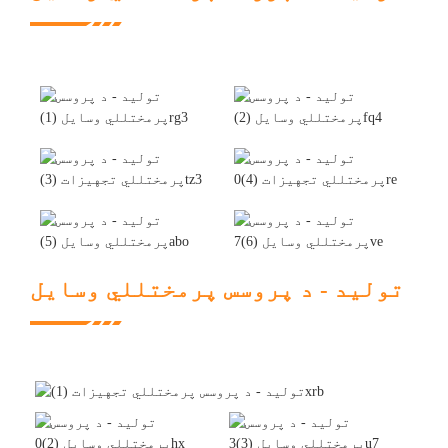
تولید - د پروسس پرمختللي وسایل