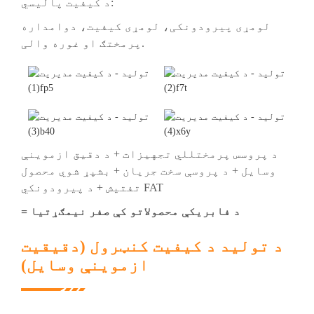
د کیفیت پالیسي:
لومړی پیرودونکی، لومړی کیفیت، دوامداره
پرمختګ او غوره والی.
د پروسس پرمختللي تجهیزات + د دقیق ازموینې
وسایل + د پروسې سخت جریان + بشپړ شوي محصول
تفتیش + د پیرودونکي FAT
= د فابریکې محصولاتو کې صفر نیمګړتیا
د تولید د کیفیت کنټرول (دقیقیت
ازموینې وسایل)