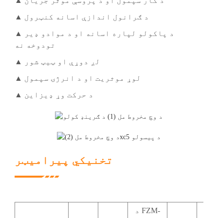
▲ د کار سپمول او د پروسې موثر جریان
▲ د ګرانول اندازې اسانه کنټرول
▲ د پاکولو لپاره اسانه او د موادو ډیر
تودوخه نه
▲ لږ دوړې او ټیټ شور
▲ لوړ موثریت او د انرژۍ سپمول
▲ د حرکت وړ ډیزاین
تخنیکي پیرامیټر
د FZM-