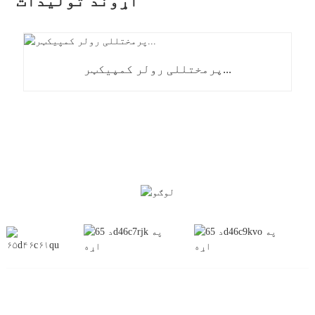
اړوند توليدات
پرمختللی رولر کمپیکټر...
معلومات