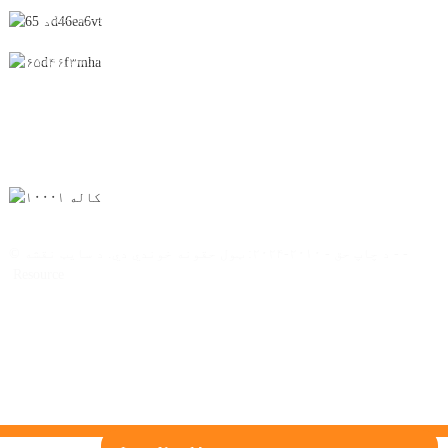
0086-795-2196639 خبرتیا
sales@wonsen.cn
ګډون وکړئ
-
-
© د چاپ حق - ۲۰۱۰-۲۰۲۴: ټول حقونه خوندي دي.
د سایټ نقشه
Resource