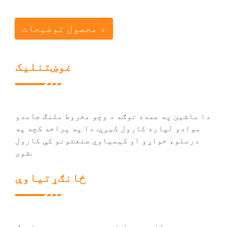
د محصول توضیحات
غوښتنلیک
دا ماشین په عمده توګه د وچو مخروط ملنګ جامدو
موادو لپاره کارول کیږي. دا په پراخه کچه په
درملو، خواړو او کیمیاوي صنعتونو کې کارول
شوی.
ځانګړتیاوې