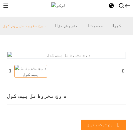
کور
محصولات
مخروطي مل
د وچ مخروط مل پیس کول
د وچ مخروط مل پیس کول
نرخ ترلاسه کړئ