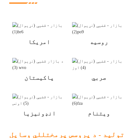
روسیه
امریکا
صربي
پاکیستان
ویتنام
انډونیزیا
تولید - د پروسس پرمختللي وسایل